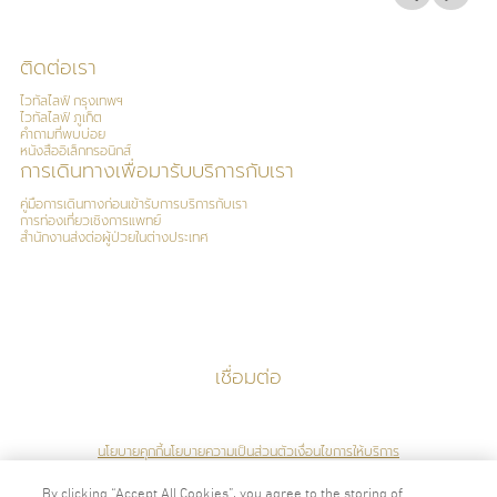
ติดต่อเรา
ไวทัลไลฟ์ กรุงเทพฯ
ไวทัลไลฟ์ ภูเก็ต
คำถามที่พบบ่อย
หนังสืออิเล็กทรอนิกส์
การเดินทางเพื่อมารับบริการกับเรา
คู่มือการเดินทางก่อนเข้ารับการบริการกับเรา
การท่องเที่ยวเชิงการแพทย์
สำนักงานส่งต่อผู้ป่วยในต่างประเทศ
เชื่อมต่อ
นโยบายคุกกี้
นโยบายความเป็นส่วนตัว
เงื่อนไขการให้บริการ
By clicking “Accept All Cookies”, you agree to the storing of