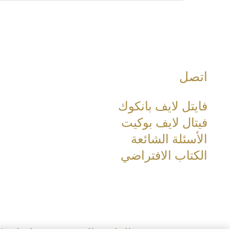
Special Clinical Interests:
Preventive Medicine,Botulinum
xin Type A Injection, Hyaluronic
اتصل
Acid Injection, Facial laser and
energy based device
فايتل لايف بانكوك
فيتال لايف بوكيت
الأسئلة الشائعة
الكتاب الافتراضي