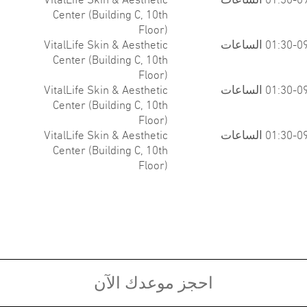
Center (Building C, 10th
Floor)
01:30 الساعات
VitalLife Skin & Aesthetic
Center (Building C, 10th
Floor)
01:30 الساعات
VitalLife Skin & Aesthetic
Center (Building C, 10th
Floor)
01:30 الساعات
VitalLife Skin & Aesthetic
Center (Building C, 10th
Floor)
tions:
Fellowship:
entive
Clinical Fellowship in Dermatologic
M.D
),2018
Surgery, Department of
Medi
Dermatology, Faculty of
Medicine Siriraj Hospital, Mahidol Un
iversity, 2016
احجز موعدك الآن