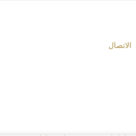
اللغات
الإنجليزية
التايلاندية
To
الاتصال