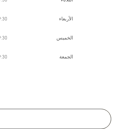
الأربعاء
-09:30
الخميس
-09:30
الجمعة
-09:30
Medical School:
., (2nd class honour), Faculty of
cine, Chulalongkorn University,
2010
MSc of Dermatology ,
Srinakharinwirot University,
Thailand, 2015