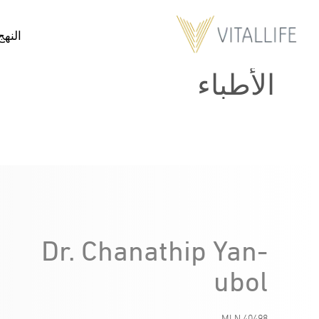
النهج
الأطباء
Dr. Chanathip Yan-
ubol
MLN.40498