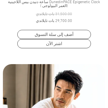
DunedinPACE Epigenetic Clock ساعة دنيدن بيس اللاجينية
(العمر البيولوجي )
31,500.00
بات تايلاندي
29,700.00
بات تايلاندي
أضف إلى سلة التسوق
اشتر الآن