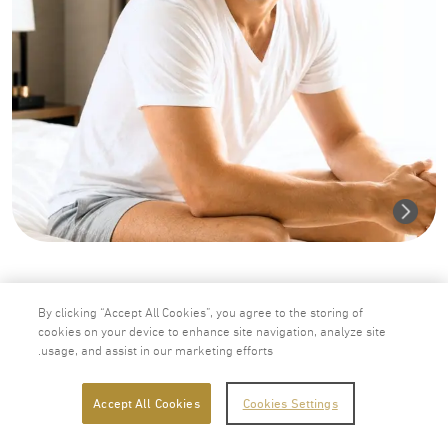
P-Shot (1 session) + Shockwave (ED1,000) حقنة البلازما الغنية
بالصفائح الدموية ( بي -شوت-P-Shot) (جلسة واحدة) + العلاج
By clicking “Accept All Cookies”, you agree to the storing of
بالموجات الصدمية (لعلاج ضعف الانتصاب 1,000)
cookies on your device to enhance site navigation, analyze site
38,000.00
بات تايلاندي
usage, and assist in our marketing efforts.
أضف إلى سلة التسوق
Accept All Cookies
Cookies Settings
اشتر الآن