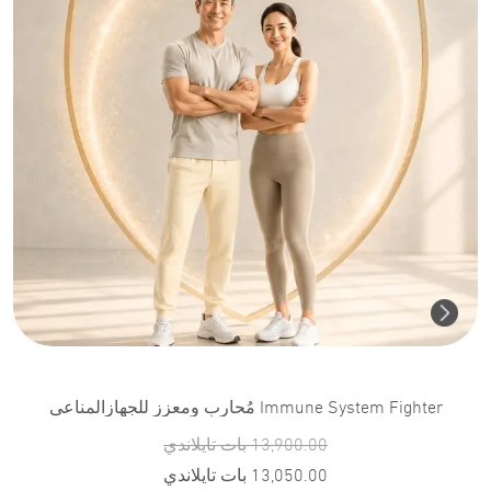
Immune System Fighter مُحارب ومعزز للجهازالمناعي
13,900.00
بات تايلاندي
13,050.00
بات تايلاندي