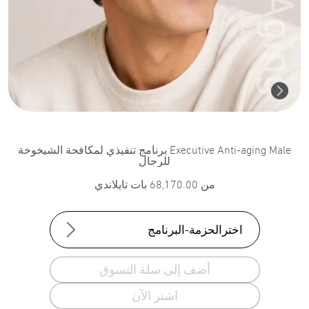
Executive Anti-aging Male برنامج تنفيذي لمكافحة الشيخوخة
للرجال
من
68,170.00
بات تايلاندي
اخترالحزمة-البرنامج
أضف إلى سلة التسوق
اشتر الآن