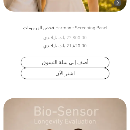
Hormone Screening Panel فحص الهرمونات
22,800.00
بات تايلاندي
21,420.00
بات تايلاندي
أضف إلى سلة التسوق
اشتر الآن