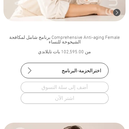
Comprehensive Anti-aging Female برنامج شامل لمكافحة
الشيخوخة للنساء
من
102,595.00
بات تايلاندي
اخترالحزمة-البرنامج
أضف إلى سلة التسوق
اشتر الآن