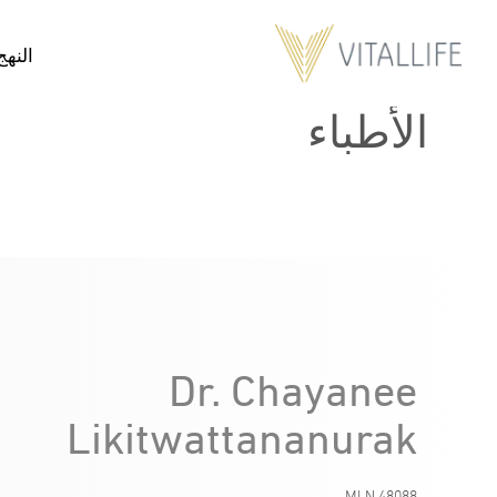
النهج
الأطباء
Dr. Chayanee
Likitwattananurak
MLN.48088