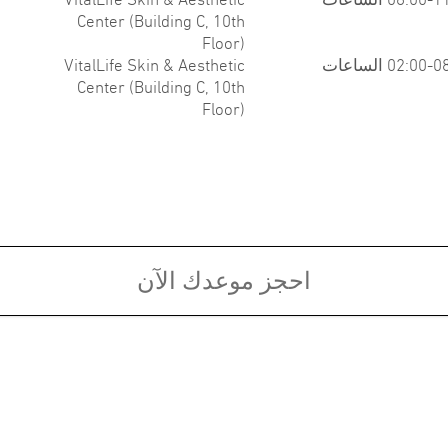
Center (Building C, 10th
Floor)
02:00 الساعات
VitalLife Skin & Aesthetic
Center (Building C, 10th
Floor)
rests:
Board Certifications:
HETICS
Diploma of the Thai Board of
Dermatology, 2021
Chul
Certificate of Medical proficiency in
Procedural Dermatology and Laser,
2024 - 2029
احجز موعدك الآن
دية