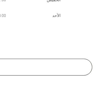
الأحد
-08:00
Medical School:
M.D., Faculty of Medicine,
alongkorn University, Thailand,
2014
اللغات
الإنجليزية
التايلان