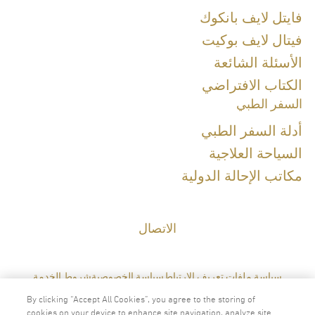
Diploma of the Thai Board of Family Medicine, 2007
Refreshing Course in Genomic Medicine for Thai board certified
فايتل لايف بانكوك
physicians
فيتال لايف بوكيت
الأسئلة الشائعة
Special Clinical Interests:
الكتاب الافتراضي
السفر الطبي
أدلة السفر الطبي
السياحة العلاجية
اللغات
مكاتب الإحالة الدولية
الإنجليزية
التايلاندية
الاتصال
سياسة ملفات تعريف الارتباط
سياسة الخصوصية
شروط الخدمة
By clicking “Accept All Cookies”, you agree to the storing of
cookies on your device to enhance site navigation, analyze site