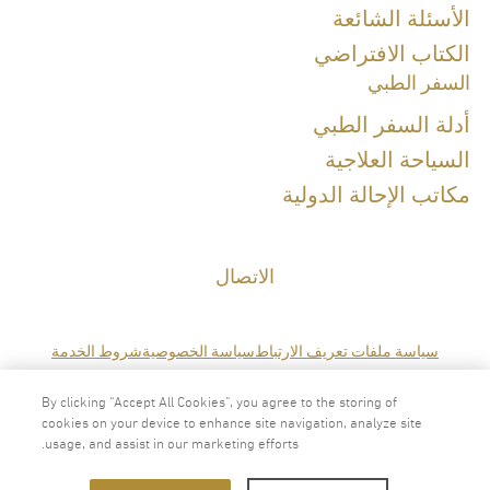
الأسئلة الشائعة
Board certification
الكتاب الافتراضي
السفر الطبي
Diploma in Clinical Dermatology (Awarded with Distinction), University
أدلة السفر الطبي
of London
Refreshing Course in Genomic Medicine for Thai board certified
السياحة العلاجية
physicians
Diploma of the Thai Board of Thai Board of Preventive Medicine,
مكاتب الإحالة الدولية
Lifestyle Medicine
الاتصال
Special Clinical Interests:
Hormone Management, Sexual Health, Preventive Medicine, LifeStyle
سياسة ملفات تعريف الارتباط
سياسة الخصوصية
شروط الخدمة
Medicine, Mental Health
By clicking “Accept All Cookies”, you agree to the storing of
cookies on your device to enhance site navigation, analyze site
اللغات
usage, and assist in our marketing efforts.
2024 © حقوق الطبع والنشرمحفوظة لمركزفايتل لايف للعافية العلمية