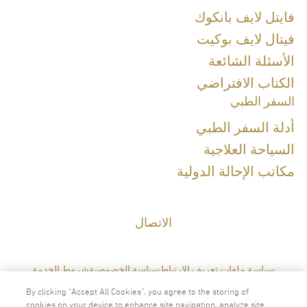
Diploma of the Thai Board of Thai Board of Preventive Medicine, Public
Health, 2019
فايتل لايف بانكوك
Diploma of the Thai Board of Thai Board of Preventive Medicine,
Lifestyle Medicine, 2023
فيتال لايف بوكيت
Refreshing Course in Genomic Medicine for Thai board certified
الأسئلة الشائعة
physicians
الكتاب الافتراضي
السفر الطبي
Special Clinical Interests:
أدلة السفر الطبي
السياحة العلاجية
مكاتب الإحالة الدولية
اللغات
الاتصال
الإنجليزية
التايلاندية
سياسة ملفات تعريف الارتباط
سياسة الخصوصية
شروط الخدمة
By clicking “Accept All Cookies”, you agree to the storing of
cookies on your device to enhance site navigation, analyze site