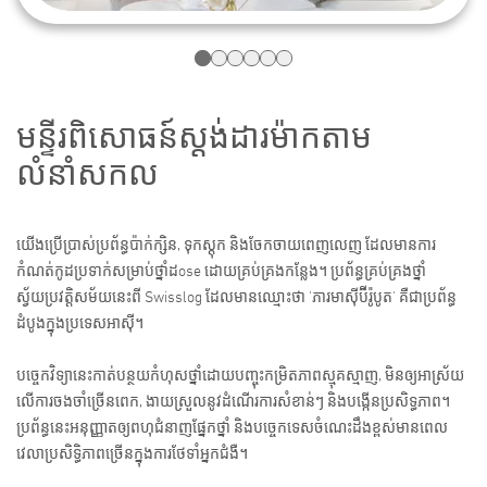
មន្ទីរពិសោធន៍ស្ដង់ដារម៉ាកតាម
លំនាំសកល
យើងប្រើប្រាស់ប្រព័ន្ធប៉ាក់ក្សិន, ទុកស្តុក និងចែកចាយពេញលេញ ដែលមានការ
កំណត់កូដប្រទាក់សម្រាប់ថ្នាំដose ដោយគ្រប់គ្រងកន្លែង។ ប្រព័ន្ធគ្រប់គ្រងថ្នាំ
ស្វ័យប្រវត្តិសម័យនេះពី Swisslog ដែលមានឈ្មោះថា 'ភារមាស៊ីប៊ីរ៉ូបូត' គឺជាប្រព័ន្ធ
ដំបូងក្នុងប្រទេសអាស៊ី។
បច្ចេកវិទ្យានេះកាត់បន្ថយកំហុសថ្នាំដោយបញ្ចុះកម្រិតភាពស្មុគស្មាញ, មិនឲ្យអាស្រ័យ
លើការចងចាំច្រើនពេក, ងាយស្រួលនូវដំណើរការសំខាន់ៗ និងបង្កើនប្រសិទ្ធភាព។
ប្រព័ន្ធនេះអនុញ្ញាតឲ្យពហុជំនាញផ្នែកថ្នាំ និងបច្ចេកទេសចំណេះដឹងខ្ពស់មានពេល
វេលាប្រសិទ្ធិភាពច្រើនក្នុងការថែទាំអ្នកជំងឺ។