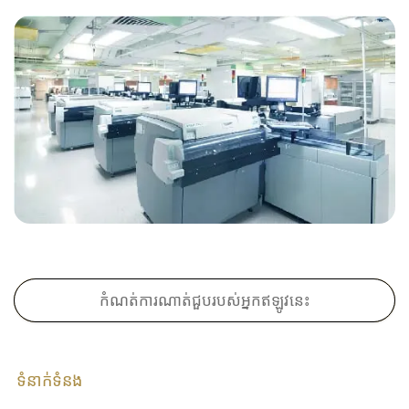
កំណត់ការណាត់ជួបរបស់អ្នកឥឡូវនេះ
ទំនាក់ទំនង