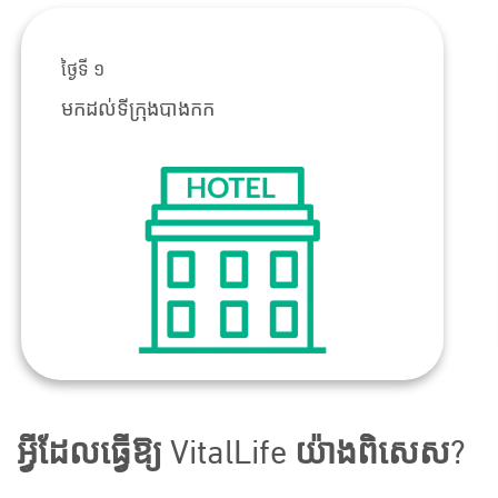
ថ្ងៃទី ១
មកដល់ទីក្រុងបាងកក
អ្វីដែលធ្វើឱ្យ VitalLife យ៉ាងពិសេស?