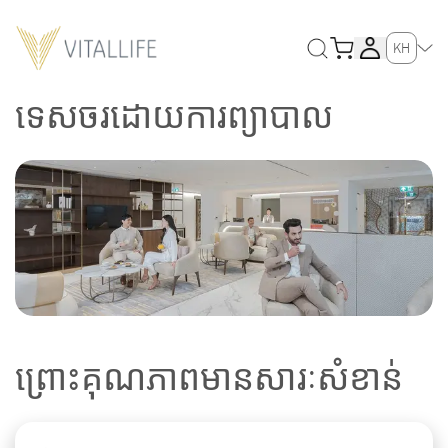
KH
ទេសចរដោយការព្យាបាល
ព្រោះគុណភាពមានសារៈសំខាន់