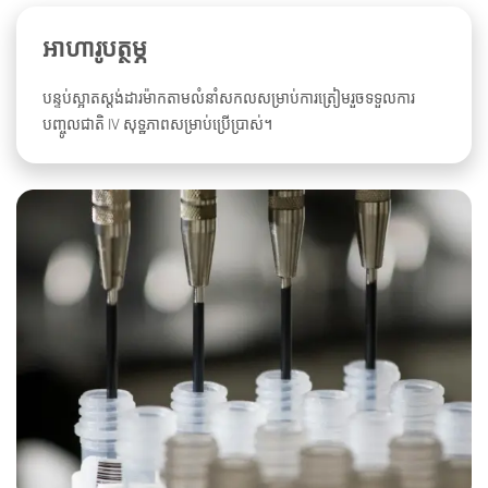
អាហារូបត្ថម្ភ
បន្ទប់ស្អាតស្តង់ដារម៉ាកតាមលំនាំសកលសម្រាប់ការត្រៀមរួចទទួលការ
បញ្ចូលជាតិ IV សុទ្ឋភាពសម្រាប់ប្រើប្រាស់។