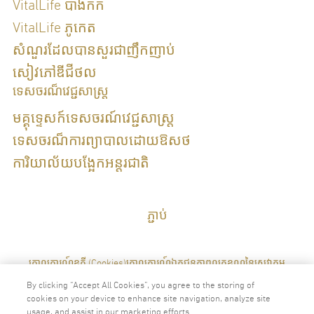
VitalLife បាងកក
VitalLife ភូកេត
សំណួរដែលបានសួរជាញឹកញាប់
សៀវភៅឌីជីថល
ទេសចរណ៏វេជ្ជសាស្រ្ត
មគ្គុទ្ទេសក៍ទេសចរណ៍វេជ្ជសាស្រ្ត
ទេសចរណ៏ការព្យាបាលដោយឱសថ
ការិយាល័យបង្អែកអន្តរជាតិ
ភ្ជាប់
គោលការណ៍ខូគី (Cookies)
គោលការណ៍ឯកជនភាព
លក្ខខណ្ឌនៃសេវាកម្ម
By clicking “Accept All Cookies”, you agree to the storing of
cookies on your device to enhance site navigation, analyze site
usage, and assist in our marketing efforts.