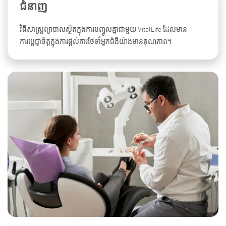
ជំនាញ
វិធីសាស្ត្រព្យាបាលស្ថិតក្នុងការបញ្ចូលគ្នាជាមួយ VitalLife ដែលមាន
ការប្តេជ្ញាចិត្តក្នុងការផ្តល់ការថែទាំអ្នកជំងឺយ៉ាងមានគុណភាព។