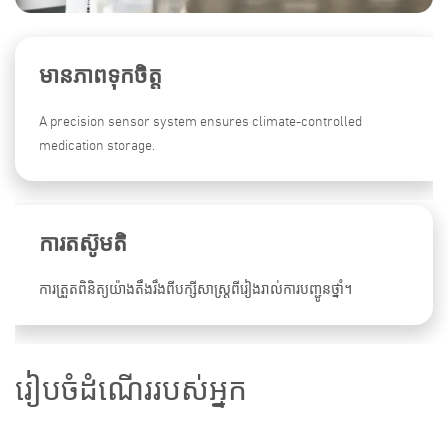
មានភាពទុកចិត្ត
A precision sensor system ensures climate-controlled
medication storage.
ការតស៊ូមតិ
ការត្រួតពិនិត្យយ៉ាងតឹងរឹងពីបក្សីសាស្ត្រពីរៀងរាល់ការបញ្ជូនថ្នាំ។
រៀបចំដំណើររបស់អ្នក