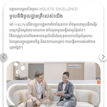
ឧត្តមភាពរួមទាំងមូល (HOLISTIC EXCELLENCE)
មូលនិធិមូលដ្ឋានគ្រឺះរបស់យើង
នៅ VitalLife យើងបង្រួបបង្រួមការថែទាំសុខភាព ទាំងមូលជាមួយនឹងមន្ទីរ
ពេទ្យកម្រិតស្តង់ដារ ដោយភាព ជាដៃគូជាមួយមន្ទីរពេទ្យបំរ៉ុងរ៉ាត់។
វិធីសាស្រ្តរបស់យើងធានាបាននូវដំណើរនៃសុខុមាលភាពដ៏ទូលំទូលាយ
ដែលរួមបញ្ចូលគ្នារវាងចិត្ត និងរាងកាយសម្រាប់ ការបង្កើនភាពរស់នៅបាន
យូរអង្វែង។