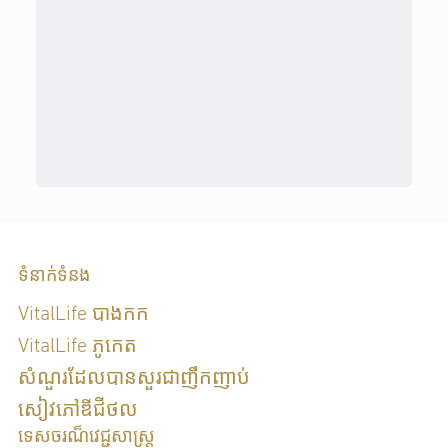
ទំនាក់ទំនង
VitalLife បាងកក
VitalLife ភូកេត
សំណួរដែលបានសួរជាញឹកញាប់
សៀវភៅឌីជីថល
ទេសចរណ៏វេជ្ជសាស្រ្ត