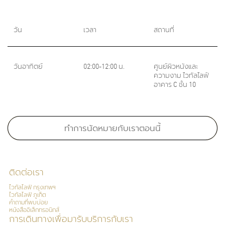
วัน
เวลา
สถานที่
วันอาทิตย์
02:00-12:00 น.
ศูนย์ผิวหนังและ
ความงาม ไวทัลไลฟ์
อาคาร C ชั้น 10
Medical School:
คณะแพทยศาสตร์ศิริราชพยาบาล มหาวิทยาลัยมหิดล, 2555
ทำการนัดหมายกับเราตอนนี้
Master of Science in Clinical Dermatology (Pass with distinction), St.
John’s Institute of Dermatology, King’s College London, United
Kingdom, 2017
ติดต่อเรา
Board Certifications:
ไวทัลไลฟ์ กรุงเทพฯ
ไวทัลไลฟ์ ภูเก็ต
คำถามที่พบบ่อย
หนังสืออิเล็กทรอนิกส์
การเดินทางเพื่อมารับบริการกับเรา