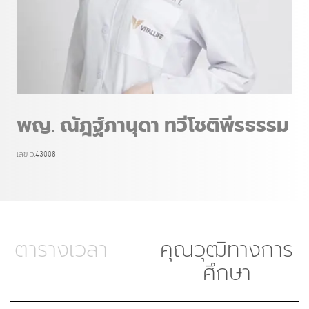
พญ. ณัฎฐ์ภานุดา ทวีโชติพีรธรรม
เลข ว.43008
ตารางเวลา
คุณวุฒิทางการ
ศึกษา