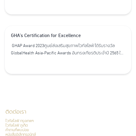
ของภูมิภาคเอเชียแปซิฟิก จากงานประกาศรางวัล GlobalHealth
Asia-Pacific Awards 2023
GHA’s Certification for Excellence
GHAP Award 2023ศูนย์ส่งเสริมสุขภาพไวทัลไลฟ์ ได้รับรางวัล
GlobalHealth Asia-Pacific Awards อันทรงเกียรติประจำปี 2565 ใน
ด้านประสิทธิภาพด้านสุขภาพและอายุยืนแบบบูรณาการ
ติดต่อเรา
ไวทัลไลฟ์ กรุงเทพฯ
ไวทัลไลฟ์ ภูเก็ต
คำถามที่พบบ่อย
หนังสืออิเล็กทรอนิกส์