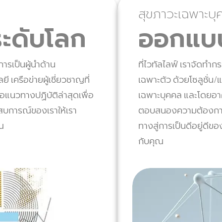
สุขภาวะเฉพาะบุ
ระดับโลก
ออกแบบ
รเป็นผู้นำด้าน
ที่ไวทัลไลฟ์ เราจัดท
เครือข่ายผู้เชี่ยวชาญที่
เฉพาะตัว ด้วยโซลูชั่น
อแนวทางปฏิบัติล่าสุดเพื่อ
เฉพาะบุคคล และโดยอาศั
ะสบการณ์ของเราให้เรา
ตอบสนองความต้องการส่
ณ
ทางสู่การเป็นดีอยู่ดีข
กับคุณ