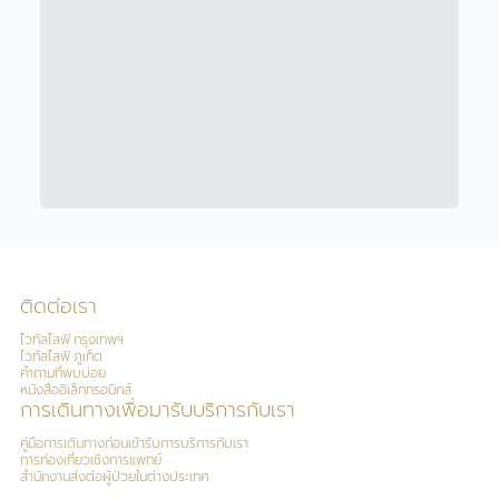
ติดต่อเรา
ไวทัลไลฟ์ กรุงเทพฯ
ไวทัลไลฟ์ ภูเก็ต
คำถามที่พบบ่อย
หนังสืออิเล็กทรอนิกส์
การเดินทางเพื่อมารับบริการกับเรา
คู่มือการเดินทางก่อนเข้ารับการบริการกับเรา
การท่องเที่ยวเชิงการแพทย์
สำนักงานส่งต่อผู้ป่วยในต่างประเทศ