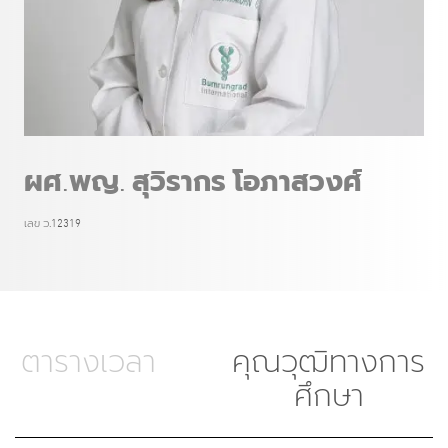
ผศ.พญ. สุวิรากร โอภาสวงศ์
เลข ว.12319
ตารางเวลา
คุณวุฒิทางการ
ศึกษา