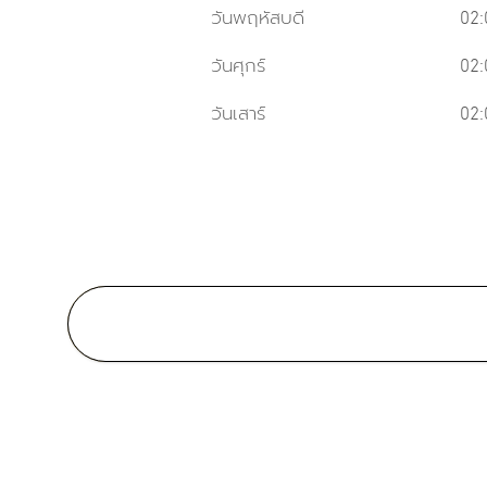
วันพฤหัสบดี
02:
วันศุกร์
02:
วันเสาร์
02:
Medical School:
แพทยศาสตรบัณฑิต, มหาวิทยาลั
ขอนแก่น 2555
ภาษา
อังกฤษ
ไทย