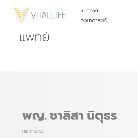
แนวทาง
วิทยาศาสตร์
แพทย์
พญ. ชาลิสา นิตุธร
เลข ว.45156