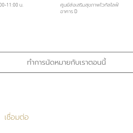
00-11:00 น.
ศูนย์ส่งเสริมสุขภาพไวทัลไลฟ์
อาคาร D
Board Certifications:
Speci
ล
สาขาเวชศาสตร์ป้องกัน แขนง
Horm
544
สาธารณสุขศาสตร์, ประเทศไทย, 2562
Healt
ด้านเวชศาสตร์จีโนมเบื้องต้นสำหรับ
Check
แพทย์เฉพาะทาง (Refreshing Course)
ทำการนัดหมายกับเราตอนนี้
and Nu
Medic
เชื่อมต่อ