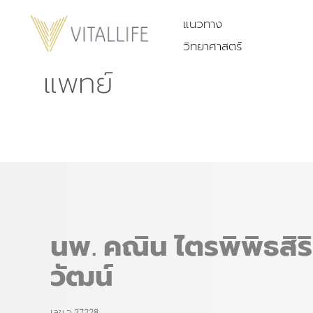
แนวทาง
วิทยาศาสตร์
แพทย์
นพ. คณิน ไตรพิพิธสิริ
วัฒน์
เลข ว.27228