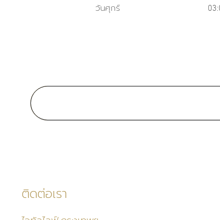
วันศุกร์
03:
Medical School:
แพทยศาสตรบัณฑิต, โรงพยาบา
รามาธิบดี, มหาวิทยาลัยมหิดล, 2
ภาษา
อังกฤษ
ไทย
ติดต่อเรา