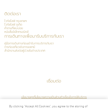
Board Certifications:
ติดต่อเรา
สาขาเวชศาสตร์ป้องกัน แขนงสาธารณสุขศาสตร์, ประเทศไทย, 2562
สาขาเวชศาสตร์ป้องกัน แขนงเวชศาสตร์ชีวิต, ประเทศไทย, 2566
ไวทัลไลฟ์ กรุงเทพฯ
ไวทัลไลฟ์ ภูเก็ต
ด้านเวชศาสตร์จีโนมเบื้องต้นสำหรับแพทย์เฉพาะทาง (Refreshing Course)
คำถามที่พบบ่อย
หนังสืออิเล็กทรอนิกส์
การเดินทางเพื่อมารับบริการกับเรา
Special Clinical Interests:
คู่มือการเดินทางก่อนเข้ารับการบริการกับเรา
การท่องเที่ยวเชิงการแพทย์
สำนักงานส่งต่อผู้ป่วยในต่างประเทศ
ภาษา
เชื่อมต่อ
อังกฤษ
ไทย
นโยบายคุกกี้
นโยบายความเป็นส่วนตัว
เงื่อนไขการให้บริการ
By clicking “Accept All Cookies”, you agree to the storing of