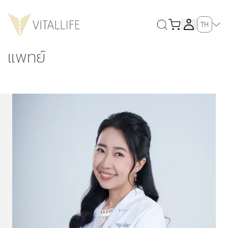
TH
แพทย์