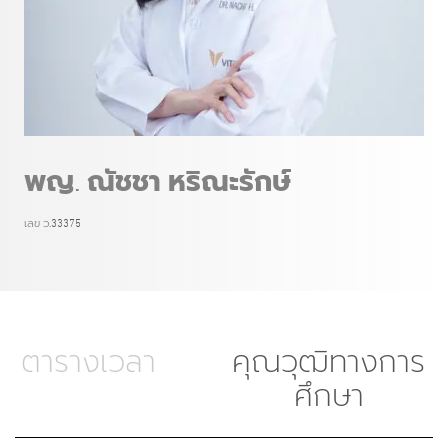
พญ. ณัชชา หริณะรักษ์
เลข ว.33375
ตารางเวลา
คุณวุฒิทางการ
ศึกษา