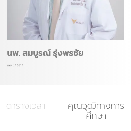
นพ. สมบูรณ์ รุ่งพรชัย
เลข ว.16811
ตารางเวลา
คุณวุฒิทางการ
ศึกษา