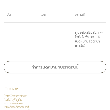
วัน
เวลา
สถานที่
ศูนย์ส่งเสริมสุขภาพ
ไวทัลไลฟ์ อาคาร D
(นัดหมายล่วงหน้า
เท่านั้น)
Medical School:
แพทยศาสตรบัณฑิต, มหาวิทยาลัยมหิดล, 2534
ทำการนัดหมายกับเราตอนนี้
Board Certifications:
ติดต่อเรา
สาขาสูติศาสตร์และนรีเวชวิทยา, ประเทศไทย, 2540
สาขาเวชศาสตร์ครอบครัว, ประเทศไทย
ไวทัลไลฟ์ กรุงเทพฯ
ไวทัลไลฟ์ ภูเก็ต
คำถามที่พบบ่อย
หนังสืออิเล็กทรอนิกส์