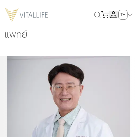
TH
แพทย์