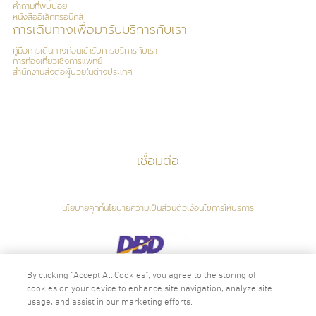
คำถามที่พบบ่อย
Medicines, USA
หนังสืออิเล็กทรอนิกส์
การเดินทางเพื่อมารับบริการกับเรา
คู่มือการเดินทางก่อนเข้ารับการบริการกับเรา
Board certification:
การท่องเที่ยวเชิงการแพทย์
สำนักงานส่งต่อผู้ป่วยในต่างประเทศ
Diploma in Clinical Dermatology (Awarded with Distinction), University
of London
ด้านเวชศาสตร์จีโนมเบื้องต้นสำหรับแพทย์เฉพาะทาง (Refreshing Course)
สาขา เวชศาสตร์ป้องกัน แขนงเวชศาสตร์วิถีชีวิต
เชื่อมต่อ
Special Clinical Interests:
นโยบายคุกกี้
นโยบายความเป็นส่วนตัว
เงื่อนไขการให้บริการ
Hormone Management, Sexual Health, Preventive Medicine, LifeStyle
Medicine, Mental Health
By clicking “Accept All Cookies”, you agree to the storing of
2024 © ลิขสิทธิ์ ศูนย์ส่งเสริมสุขภาพไวทัลไลฟ์
cookies on your device to enhance site navigation, analyze site
ภาษา
usage, and assist in our marketing efforts.