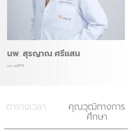
นพ. สุรญาณ ศรีแสน
เลข ว.40979
ตารางเวลา
คุณวุฒิทางการ
ศึกษา