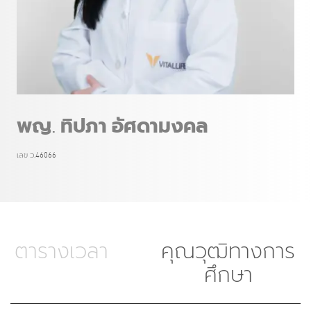
พญ. ทิปภา อัศดามงคล
เลข ว.46066
ตารางเวลา
คุณวุฒิทางการ
ศึกษา