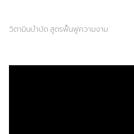
วิตามินบำบัด สูตรฟื้นฟูความงาม