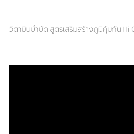
วิตามินบำบัด สูตรเสริมสร้างภูมิคุ้มกัน Hi 