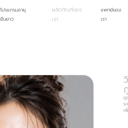
ผลิตภัณฑ์ของ
โปรแกรมอายุ
แพทย์ของ
ยืนยาว
เรา
เรา
ว
ภ
อุ
ระ
เพ