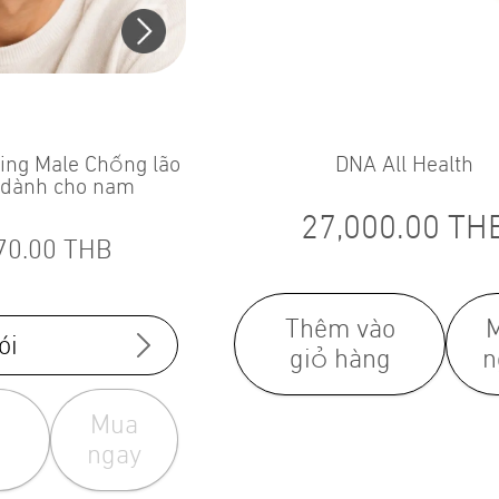
ging Male Chống lão
DNA All Health
 dành cho nam
27,000.00
TH
70.00
THB
Thêm vào
ói
giỏ hàng
n
Mua
ngay