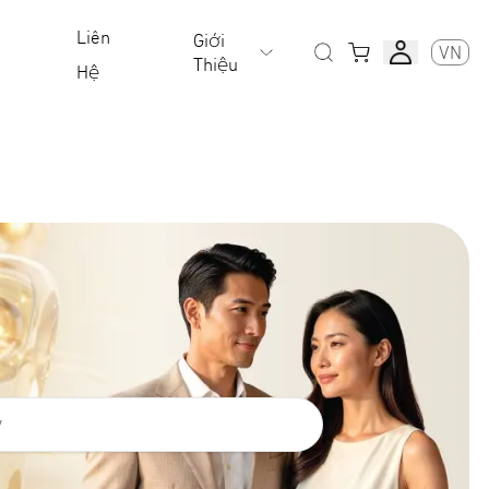
Liên
Giới
VN
Thiệu
Hệ
y