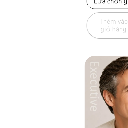
Lựa chọn g
Thêm vào
giỏ hàng