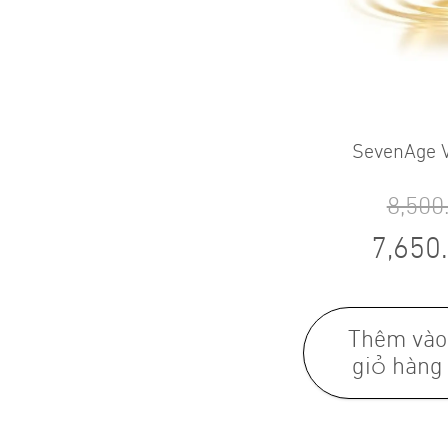
SevenAge V
8,500
7,650
Thêm vào
giỏ hàng