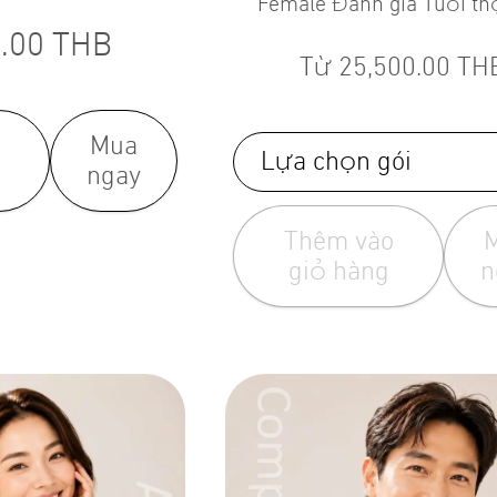
Female Đánh giá Tuổi thọ Bio-
Sensor Nữ
.00
THB
Từ
25,500.00
TH
Mua
Lựa chọn gói
ngay
Thêm vào
giỏ hàng
n