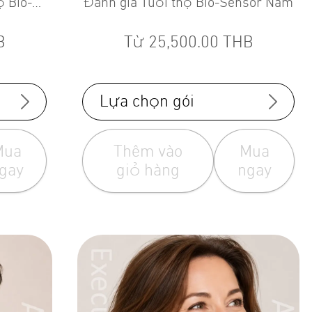
Đánh giá Tuổi thọ Bio-Sensor Nam
B
Từ
25,500.00
THB
Lựa chọn gói
Mua
Thêm vào
Mua
gay
giỏ hàng
ngay