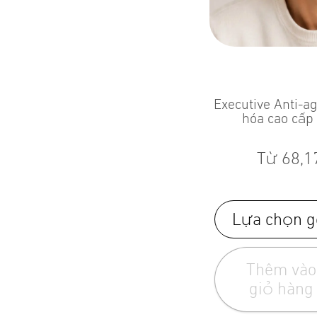
Executive Anti-a
hóa cao cấp
Từ
68,1
Lựa chọn g
Thêm vào
giỏ hàng