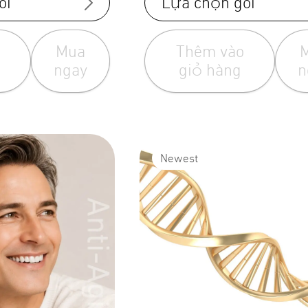
ói
Lựa chọn gói
Mua
Thêm vào
ngay
giỏ hàng
n
Newest