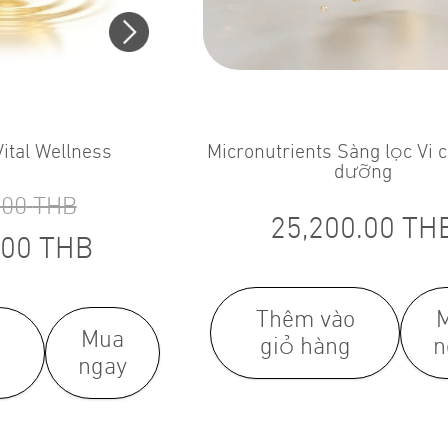
ital Wellness
Micronutrients Sàng lọc Vi 
dưỡng
.00
THB
25,200.00
TH
.00
THB
Thêm vào
Mua
giỏ hàng
n
ngay