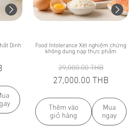
chất Dinh
Food Intolerance Xét nghiệm chứng
không dung nạp thực phẩm
B
29,000.00
THB
27,000.00
THB
Mua
gay
Thêm vào
Mua
giỏ hàng
ngay