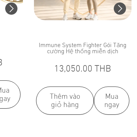
Immune System Fighter Gói Tăng
cường Hệ thống miễn dịch
B
13,050.00
THB
Mua
Thêm vào
Mua
gay
giỏ hàng
ngay