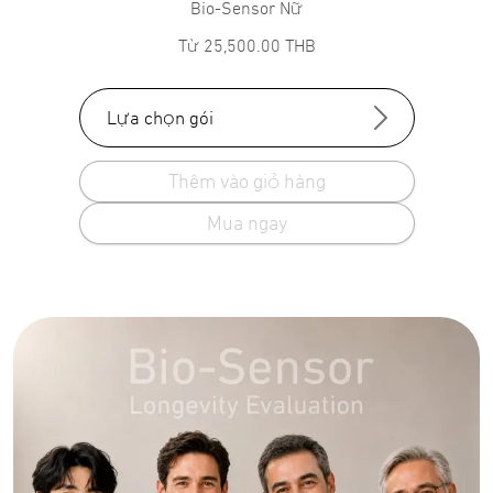
Bio-Sensor Nữ
Từ
25,500.00
THB
Lựa chọn gói
Thêm vào giỏ hàng
Mua ngay