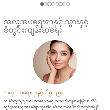
အလှအပရေးရာနှင့် သွားနှင့်
ခံတွင်းကျန်းမာရေး
အလှအပရေးရာနှင့်သိပ္ပံပညာ
ကျွန်ုပ်တို့သည် အလှအပရေးရာနှင့် သက်ရှည်ကျန်းမာခြင်း၏သိပ္ပံ
ဆိုင်ရာအတွေးအခေါ်များကိုပေါင်းစပ်ကာ သင့်ရုပ်ရည်အသွင်အပြင်