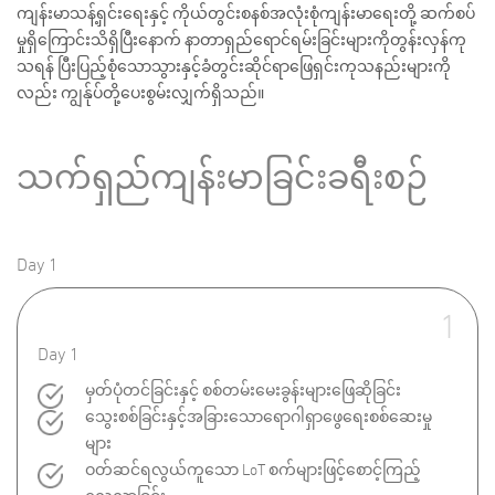
ကျန်းမာသန့်ရှင်းရေးနှင့် ကိုယ်တွင်းစနစ်အလုံးစုံကျန်းမာရေးတို့ ဆက်စပ်
မှုရှိကြောင်းသိရှိပြီးနောက် နာတာရှည်ရောင်ရမ်းခြင်းများကိုတွန်းလှန်ကု
သရန် ပြီးပြည့်စုံသောသွားနှင့်ခံတွင်းဆိုင်ရာဖြေရှင်းကုသနည်းများကို
လည်း ကျွန်ုပ်တို့ပေးစွမ်းလျှက်ရှိသည်။
သက်ရှည်ကျန်းမာခြင်းခရီးစဉ်
Day 1
1
Day 1
မှတ်ပုံတင်ခြင်းနှင့် စစ်တမ်းမေးခွန်းများဖြေဆိုခြင်း
သွေးစစ်ခြင်းနှင့်အခြားသောရောဂါရှာဖွေရေးစစ်ဆေးမှု
များ
ဝတ်ဆင်ရလွယ်ကူသော LoT စက်များဖြင့်စောင့်ကြည့်