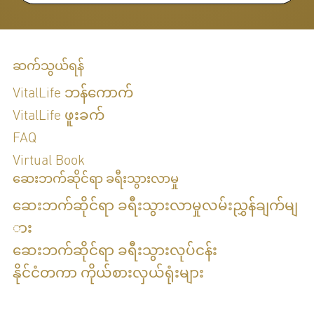
ဆက်သွယ်ရန်
VitalLife ဘန်ကောက်
VitalLife ဖူးခက်
FAQ
Virtual Book
ဆေးဘက်ဆိုင်ရာ ခရီးသွားလာမှု
ဆေးဘက်ဆိုင်ရာ ခရီးသွားလာမှုလမ်းညွှန်ချက်မျ
ား
ဆေးဘက်ဆိုင်ရာ ခရီးသွားလုပ်ငန်း
နိုင်ငံတကာ ကိုယ်စားလှယ်ရုံးများ