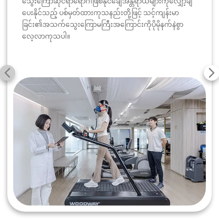
သွေးကြောဆိုင်ရာရောဂါဖြစ်နိုင်ချေအန္တရာယ်များကိုလျှော့ချ
ပေးနိုင်သည့် ပစ်မှတ်ထားကုသနည်းတို့ဖြင့် သင့်ကျန်းမာ
ခြင်း၏အသက်သွေးကြောမကြီးအကြောင်းကိုပိုမိုနက်နဲစွာ
လေ့လာကုသပါ။