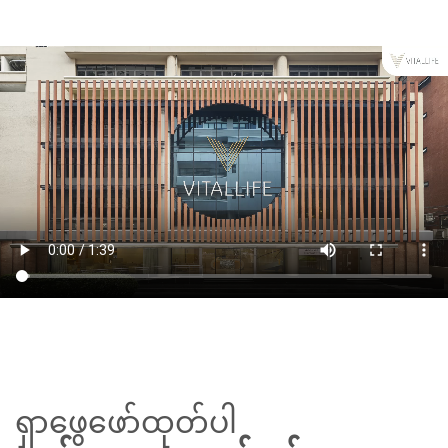
ရှာဖွေဖော်ထုတ်ပါ