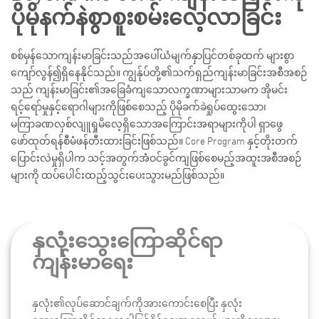
ပိုမိုနက်နဲစွာစူးစမ်းလေ့လာခြင်း
စစ်မှန်သောကျန်းမာခြင်းသည်အပေါ်ယံမျက်နှာပြင်တစ်ခုထက် များစွာ
ကျော်လွန်၍ရှိနေနိုင်သည်။ ကျွန်ုပ်တို့၏သက်ရှည်ကျန်းမာခြင်းအစီအစဉ်
သည် ကျန်းမာခြင်း၏အခြေခံကျသောလက္ခဏာများသာမက အိုမင်း
ရင့်ရော်မှုနှင့်ရောဂါများကိုဖြစ်စေသည့် ပိုမိုခက်ခဲရှုပ်ထွေးသော၊
မကြာခဏလှစ်လျူရှုမိလေ့ရှိသောအကြောင်းအရာများကိုပါ ရှာဖွေ
ဖော်ထုတ်ရန်စီမံဖန်တီးထားခြင်းဖြစ်သည်။ Core Program နှင့်တိုးတက်
ပြောင်းလဲမှုရှိပါက သင့်အတွက်အံဝင်ခွင်ကျဖြစ်စေမည့်အထူးအစီအစဉ်
များကို ထပ်ပေါင်းထည့်သွင်းပေးသွားမည်ဖြစ်သည်။
နှလုံးသွေးကြောဆိုင်ရာ
ကျန်းမာရေး
နှလုံး၏လုပ်ဆောင်ချက်ကိုအားကောင်းစေပြီး နှလုံး