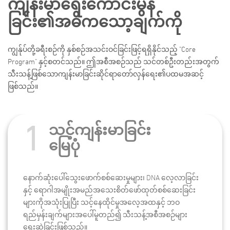
ကျန်းမာရေးကောင်းမွန်
ခြင်း၏အဓိကသော့ချက်ကို
ကျွန်ုပ်တို့ခရီးစဉ်ကို နှစ်စဉ်အသင်းဝင်ခြင်းဖြင့်ရရှိနိုင်သည့် "Core
Program" နှင့်စတင်သည်။ ဤအစီအစဉ်သည် သင်တစ်ဦးတည်းအတွက်
သီးသန့်ဖြစ်သောကျန်းမာခြင်းဆိုင်ရာတော်လှန်ရေး၏ပထမအဆင့်
ဖြစ်သည်။
1
သင့်ကျန်းမာခြင်း
မြေပုံ
နောက်ဆုံးပေါ်သွေးဖောက်စစ်ဆေးမှုများ၊ DNA လေ့လာခြင်း
နှင့် ရောဂါအမျိုးအမည်အသေးစိတ်ဖော်ထုတ်စစ်ဆေးခြင်း
များကိုအသုံးပြုပြီး သင့်နေထိုင်မှုအလေ့အထနှင့် ဘဝ
ရည်မှန်းချက်များအပေါ်မူတည်၍ သီးသန့်အစီအစဉ်များ
ရေးဆွဲခြင်းဖြစ်သည်။