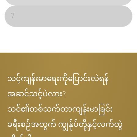
7
သင့်ကျန်းမာရေးကိုပြောင်းလဲရန်
အဆင်သင့်ပဲလား?
သင်၏တစ်သက်တာကျန်းမာခြင်း
ခရီးစဉ်အတွက် ကျွန်ုပ်တို့နှင့်လက်တွဲ