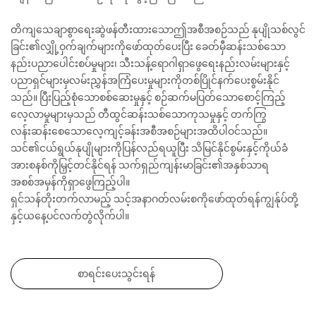
တိကျသေချာစွာရေးဆွဲဖန်တီးထားသောဤအစီအစဉ်သည် နုပျိုသစ်လွင်
ခြင်း၏လျှို့ဝှက်ချက်များကိုဖော်ထုတ်ပေးပြီး ခေတ်မှီဆန်းသစ်သော
နည်းပညာပေါင်းစပ်မှုများ၊ သီးသန့်ရောဂါရှာဖွေရေးနည်းလမ်းများနှင့်
ပညာရှင်များမှလမ်းညွှန်အကြံပေးမှုများကိုတစ်ပြိုင်နက်ပေးစွမ်းနိုင်
သည်။ ပြီးပြည့်စုံသောစစ်ဆေးမှုနှင့် စဉ်ဆက်မပြတ်သောစောင့်ကြည့်
လေ့လာမှုများမှသည် တီထွင်ဆန်းသစ်သောကုသမှုနှင့် တက်ကြွ
လန်းဆန်းစေသောလေ့ကျင့်ခန်းအစီအစဉ်များအထိပါဝင်သည်။
သင်၏ငယ်ရွယ်နုပျိုများကိုပြန်လည်ရယူပြီး သိမြင်နိုင်စွမ်းနှင့်ကိုယ်ခံ
အားစနစ်ကိုမြှင့်တင်နိုင်ရန် သက်ရှည်ကျန်းမာခြင်း၏အနှစ်သာရ
အစစ်အမှန်ကိုရှာဖွေကြည့်ပါ။
ရှင်သန်တိုးတက်လာမည့် သင့်အနာဂတ်လမ်းစကိုဖော်ထုတ်ရန်ကျွန်ုပ်တို့
နှင့်ယနေ့ပင်လက်တွဲလိုက်ပါ။
စာရင်းပေးသွင်းရန်