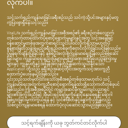
လိုက်ပါ။
သင့်သက်ရှည်ကျန်းမာခြင်းခရီးစဉ်သည် သင်ကဲ့သို့ပင်အများနှင့်မတူ
ကွဲပြားစွာရှိနေသင့်သည်။
VitalLife သက်ရှည်ကျန်းမာခြင်းအစီအစဉ်၏ ခရီးစဉ်တစ်လျှောက်
တစ်သက်တာထောက်ပံ့စောင့်ရှောက်မှုများနှင့်အတူ သင့်အနေဖြင့်
ဝန်ဆောင်မှုတစ်ခုအတွက်စာရင်းသွင်းပါဝင်လိုက်ရုံသာမဟုတ်ပဲ
စွန့်စားဖြတ်သန်းရမည့်ခရီးရှည်တစ်ခုကိုစတင်လိုက်ခြင်းပင်ဖြစ်သည်။
ပုံမှန်ရက်ချိန်းပြခြင်းနှင့် နှစ်စဉ်အလုံးစုံကျန်းမာရေးပြန်လည်စစ်ဆေး
ခြင်းများ၊ ကျန်းမာရေးနည်းပြများမှမကြာခဏအကြံပေးညွှန်ကြားမှု
များနှင့် ကျွန်ုပ်တို့နှင့်အပြန်အလှန်တုံ့ပြန်ဆက်သွယ်နိုင်သော
Application တို့သည် ခရီးစဉ်အဆင့်တိုင်းအတွက်သင့်အားကူညီ
ထောက်ပံ့ပေးနေမည်ဖြစ်သည်။
၎င်းသည်သတ်မှတ်ထားသောအစီအစဉ်တစ်ခုသာမဟုတ်ပဲ သင့်
ကျန်းမာရေးအတွက်ကူညီစောင့်ရှောက်ရန်ထားရှိသောကတိတစ်ခုပင်
ဖြစ်သည်။ ဤအစီအစဉ်တွင် ကမ္ဘာ့အဆင်မှီကျွမ်းကျင်ပညာရှင်
များ၏အကူအညီဖြင့် အိုမင်းရင့်ရော်မှုကိုနှောင့်နှေးစေရန်၊ ရောဂါ
ဖြစ်ပွားခြင်းမှကာကွယ်ရန် နှင့် သင်၏စိတ်နှင့်ခန္ဓာကိုယ်ပြန်လည်
သစ်လွင်ကျန်းမာစေရန် ထောက်ပံ့လုပ်ဆောင်သွားမည်ဖြစ်သည်။
သင့်ရက်ချိန်းကို ယခု ဘွတ်ကင်တင်လိုက်ပါ