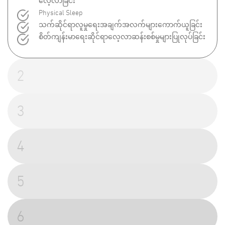
လေ့လာခြင်း
Physical Sleep
သက်ဆိုင်ရာလူမှုရေးအချက်အလက်များကောက်ယူခြင်း
စိတ်ကျန်းမာရေးဆိုင်ရာလေ့လာဆန်းစစ်မှုများပြုလုပ်ခြင်း
2
3
4
5
6