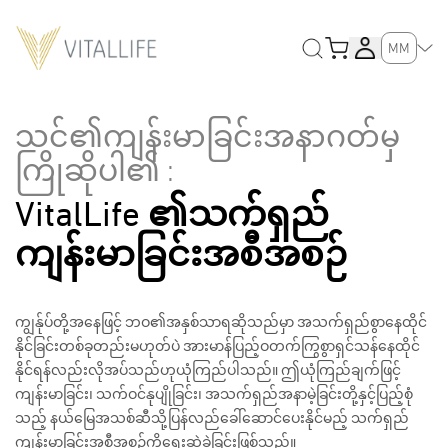
MM
သင်၏ကျန်းမာခြင်းအနာဂတ်မှ
ကြိုဆိုပါ၏ :
VitalLife ၏သက်ရှည်
ကျန်းမာခြင်းအစီအစဉ်
ကျွန်ုပ်တို့အနေဖြင့် ဘဝ၏အနှစ်သာရဆိုသည်မှာ အသက်ရှည်စွာနေထိုင်
နိုင်ခြင်းတစ်ခုတည်းမဟုတ်ပဲ အားမာန်ပြည့်ဝတက်ကြွစွာရှင်သန်နေထိုင်
နိုင်ရန်လည်းလိုအပ်သည်ဟုယုံကြည်ပါသည်။ ဤယုံကြည်ချက်ဖြင့်
ကျန်းမာခြင်း၊ သက်ဝင်နုပျိုခြင်း၊ အသက်ရှည်အနာမဲ့ခြင်းတို့နှင့်ပြည့်စုံ
သည့် နယ်မြေအသစ်ဆီသို့ပြန်လည်ခေါ်ဆောင်ပေးနိုင်မည့် သက်ရှည်
ကျန်းမာခြင်းအစီအစဉ်ကိုရေးဆွဲခဲ့ခြင်းဖြစ်သည်။