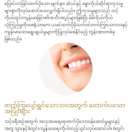
ပြောင်းလဲခြင်းထက်ပိုသော မျက်နှာ၊ ဆံပင်နှင့် ခန္ဓာကိုယ်ဆိုင်ရာကုသမှု
များစွာကိုလုပ်ဆောင်ပေးလျှက်ရှိပါသည်။ ဤကုသမှုများသည် သင့်
ကိုယ်တွင်းကျန်းမာခြင်း၏အသီးအပွင့်များဖြစ်ပြီး မိမိကိုယ်ကိုယ်
ယုံကြည်မှုတိုးစေရုံသာမက ယခင်ထက်ပိုမိုသက်ဝင်တက်ကြွသောဘဝနှင့်
ကျန်းမာသောရွေးချယ်မှုများကိုပြုလုပ်စေနိုင်မည့် တွန်းအားတစ်ခု
ဖြစ်သည်။
တက်ကြွပျော်ရွှင်သောဘဝအတွက် တောက်ပသော
အပြုံးများ
သင့်ခရီးစဉ်အတွက် အလှအပရေးရာထက်ပိုသောဝန်ဆောင်မှုများနှင့်
အတူ သွားနှင့်ခံတွင်းကျန်းမာရေးကိုပါထည့်သွင်းလုပ်ဆောင်ပါ။ ခံတွင်း