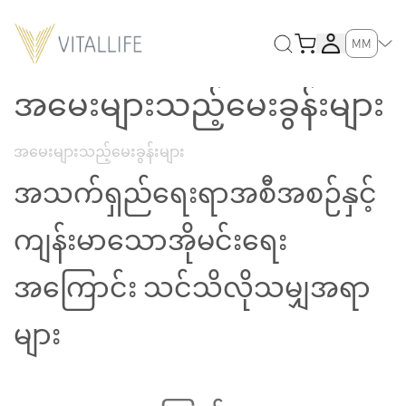
MM
အမေးများသည့်မေးခွန်းများ
အမေးများသည့်မေးခွန်းများ
အသက်ရှည်ရေးရာအစီအစဉ်နှင့်
ကျန်းမာသောအိုမင်းရေး
အကြောင်း သင်သိလိုသမျှအရာ
များ