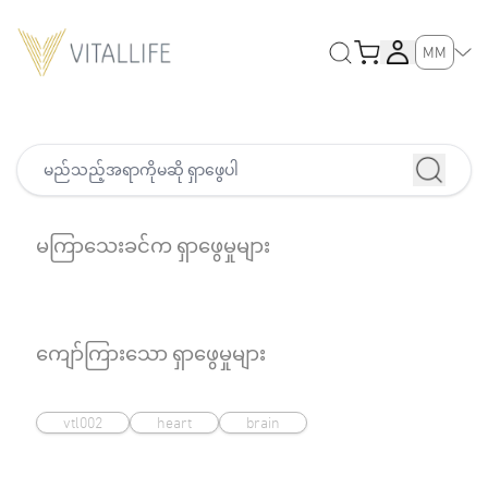
MM
မကြာသေးခင်က ရှာဖွေမှုများ
ကျော်ကြားသော ရှာဖွေမှုများ
vtl002
heart
brain