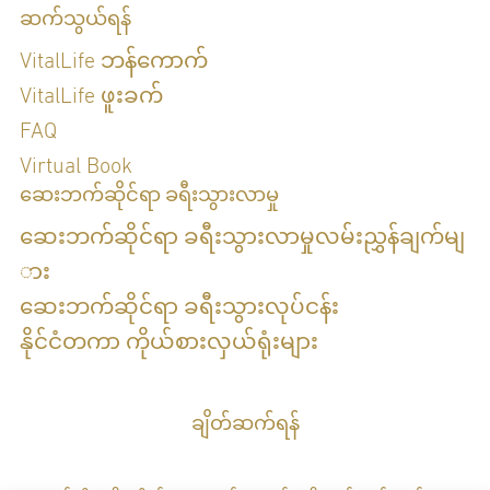
ဆက်သွယ်ရန်
VitalLife ဘန်ကောက်
VitalLife ဖူးခက်
FAQ
Virtual Book
ဆေးဘက်ဆိုင်ရာ ခရီးသွားလာမှု
ဆေးဘက်ဆိုင်ရာ ခရီးသွားလာမှုလမ်းညွှန်ချက်မျ
ား
ဆေးဘက်ဆိုင်ရာ ခရီးသွားလုပ်ငန်း
နိုင်ငံတကာ ကိုယ်စားလှယ်ရုံးများ
ချိတ်ဆက်ရန်