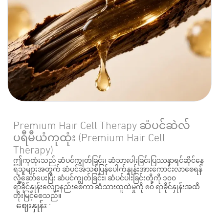
Premium Hair Cell Therapy ဆံပင်ဆဲလ်
ပရီမီယံကုထုံး (Premium Hair Cell
Therapy)
ဤကုထုံးသည် ဆံပင်ကျွတ်ခြင်း၊ ဆံသားပါးခြင်းပြဿနာရင်ဆိုင်နေ
ရသူများအတွက် ဆံပင်အသစ်ပြန်ပေါက်နှုန်းအားကောင်းလာစေရန်
လှုံ့ဆော်ပေးပြီး ဆံပင်ကျွတ်ခြင်း၊ ဆံပင်ပါးခြင်းတို့ကို ၁၀၀
ရာခိုင်နှုန်းလျော့နည်းစေကာ ဆံသားထူထဲမှုကို ၈၀ ရာခိုင်နှုန်းအထိ
တိုးမြင့်စေသည်။
ဈေးနှုန်း
: