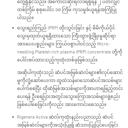
တွေ့ရှိနိုင်သည်။ အကောင်းဆုံးရလဒ်ရရှိရန် ၂ ပတ်လျှင်
တစ်ကြိမ် စုစုပေါင်း ၁၀ ကြိမ် ကုသမှုခံယူရန်အကြံပြု
ပါသည်။
သွေးရည်ကြည် (PRP) ထိုးသွင်းခြင်း နှင့် မိမိကိုယ်ပိုင်
သွေးမှထုတ်ယူရရှိထားသော ကြီးထွားဖွံ့ဖြိုးမှုဆိုင်ရာ
အားပေးပစ္စည်းများ ကြွယ်ဝစွာပါဝင်သည့် Micro-
needling Platelet-rich plasma (PRP) concentrate တို့ကို
ပေါင်းစပ်ထားသည့်ကုထုံးတစ်ခုဖြစ်သည်။
အဆိုပါကုထုံးသည် ဆံပင်အမြစ်ဆဲလ်များ၏လုပ်ဆောင်
မှုကိုလှုံ့ဆော်ပေးကာ ထူထဲသန်မာသောဆံပင်အသစ်များ
ပေါက်စေပြီး ထိုဆံမြစ်အသစ်များကိုအာဟာရဖြည့်တင်း
ပေးရန် ဦးရေပြားအတွင်းသွေးကြောအသစ်များဖွဲ့စည်း
ဖြစ်ပေါ်စေခြင်းကိုလည်း အားကောင်းစေသည်။
Rigenera Activa ဆဲလ်ကုထုံးနည်းပညာသည် ဆံပင်
အမြစ်ဆဲလ်များကိုအသုံးပြု၍ ဆံသားပြုပြင်ပေးခြင်း