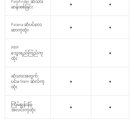
Fotofinder ဆံသား
●
●
ဆန်းစစ်ခြင်း
Fotana ဆံပင်လေ
●
●
ဆာကုထုံး
PRP
သွေးရည်ကြည်ကု
●
ထုံး
ဆံသားအတွက်
ပင်မ Stem ဆဲလ်ကု
●
●
ထုံး
ကြိမ်နှုန်းနိမ့်
●
●
အလင်းကုထုံး