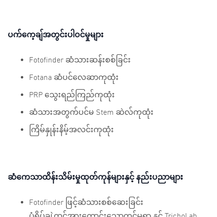
ပက်ကေ့ချ်အတွင်းပါဝင်မှုများ
Fotofinder ဆံသားဆန်းစစ်ခြင်း
Fotana ဆံပင်လေဆာကုထုံး
PRP သွေးရည်ကြည်ကုထုံး
ဆံသားအတွက်ပင်မ Stem ဆဲလ်ကုထုံး
ကြိမ်နှုန်းနိမ့်အလင်းကုထုံး
ဆံကေသာထိန်းသိမ်းမှုထုတ်ကုန်များနှင့် နည်းပညာများ
Fotofinder ဖြင့်ဆံသားစစ်ဆေးခြင်း
ပုံရိပ်ချဲ့ထွင်အားကောင်းသောကင်မရာ နှင့် TrichoLab