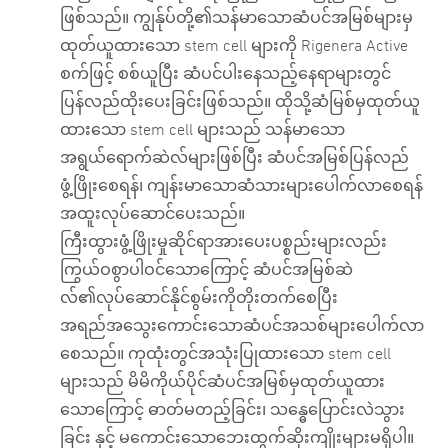
ဖြစ်သည်။ ကျွန်ုပ်တို့၏သန်မာသောဆံပင်အမြစ်များမှ
ထုတ်ယူထားသော stem cell များကို Rigenera Active
စက်ဖြင့် စစ်ယူပြီး ဆံပင်ပါးနေသည့်နေရာများတွင်
ပြန်လည်ထိုးပေးခြင်းဖြစ်သည်။ ထိုသို့ဆံမြစ်မှထုတ်ယူ
ထားသော stem cell များသည် သန်မာသော
အရွယ်ရောက်ဆဲလ်များဖြစ်ပြီး ဆံပင်အမြစ်ပြန်လည်
ဖွံ့ဖြိုးစေရန်၊ ကျန်းမာသောဆံသားများပေါက်လာစေရန်
အထူးလုပ်ဆောင်ပေးသည်။
ကြီးထွားဖွံ့ဖြိုးမှုဆိုင်ရာအားပေးပစ္စည်းများလည်း
ကြွယ်ဝစွာပါဝင်သောကြောင့် ဆံပင်အမြစ်ဆဲ
လ်၏လုပ်ဆောင်နိုင်စွမ်းကိုတိုးတက်စေပြီး
အရည်အသွေးကောင်းသောဆံပင်အသစ်များပေါက်လာ
စေသည်။ ကုထုံးတွင်အသုံးပြုထားသော stem cell
များသည် မိမိကိုယ်ပိုင်ဆံပင်အမြစ်မှထုတ်ယူထား
သောကြောင့် ဓာတ်မတည့်ခြင်း၊ သန္ဓေပြောင်းလဲသွား
ခြင်း နှင့် မကောင်းသောဘေးထွက်ဆိုးကျိုးများမရှိပါ။