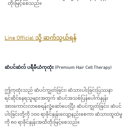
တိုးမြင့်စေသည်။
Line Official သို့ ဆက်သွယ်ရန်
ဆံပင်ဆဲလ် ပရီမီယံကုထုံး (Premium Hair Cell Therapy)
ဤကုထုံးသည် ဆံပင်ကျွတ်ခြင်း၊ ဆံသားပါးခြင်းပြဿနာ
ရင်ဆိုင်နေရသူများအတွက် ဆံပင်အသစ်ပြန်ပေါက်နှုန်း
အားကောင်းလာစေရန်လှုံ့ဆော်ပေးပြီး ဆံပင်ကျွတ်ခြင်း၊ ဆံပင်
ပါးခြင်းတို့ကို ၁၀၀ ရာခိုင်နှုန်းလျော့နည်းစေကာ ဆံသားထူထဲမှု
ကို ၈၀ ရာခိုင်နှုန်းအထိတိုးမြင့်စေသည်။