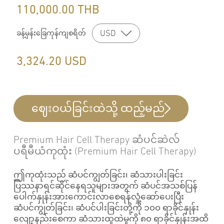
110,000.00
THB
USD
ခန့်မှန်းခြေကုန်ကျစရိတ်
3,324.20
USD
ဈေးဝယ်ခြင်းထဲသို့ ထည့်မည်
Premium Hair Cell Therapy ဆံပင်ဆဲလ်
ပရီမီယံကုထုံး (Premium Hair Cell Therapy)
ဤကုထုံးသည် ဆံပင်ကျွတ်ခြင်း၊ ဆံသားပါးခြင်း
ပြဿနာရင်ဆိုင်နေရသူများအတွက် ဆံပင်အသစ်ပြန်
ပေါက်နှုန်းအားကောင်းလာစေရန်လှုံ့ဆော်ပေးပြီး
ဆံပင်ကျွတ်ခြင်း၊ ဆံပင်ပါးခြင်းတို့ကို ၁၀၀ ရာခိုင်နှုန်း
လျော့နည်းစေကာ ဆံသားထူထဲမှုကို ၈၀ ရာခိုင်နှုန်းအထိ