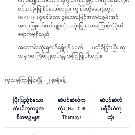
ပေါ့ပါး၍သယ်ဆောင်ရလွယ်ကူသဖြင့် မိမိတို့နေအိမ်တွင်
ပင်အသုံးပြုနိုင်သော်လည်း ကျွန်ုပ်တို့ဆေးရုံတွင်
HEALITE ဟုခေါ်သော စွမ်းအားမြင့်အလင်းစွမ်းအင်
အသုံးပြုစက်တစ်မျိုးကိုအသုံးပြုသောကြောင့် ပိုမိုထိ
ရောက်မှုရှိသည်။
အကောင်းဆုံးရလဒ်ရရှိရန် ၁ပတ် - ၂ ပတ်စီခြားပြီး ကု
သမှု ၁၀ ကြိမ်ပြုလုပ်ရန် အကြံပြုပါသည်။
ကုသမှုကြာမြင့်ချိန် - ၂ နာရီခန့်
ပြီးပြည့်စုံသော
ဆံပင်ဆဲလ်ကု
ဆံပင်ဆဲလ်
ဆံပင်ကုသမှုအ
ထုံး (Hair Cell
ပရီမီယံကု
စီအစဥ်များ
Therapy)
ထုံး