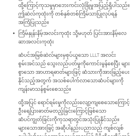
ထို့ကြောင့်ကုသမှုမှာဘေးကင်းလုံခြုံမှုအပြည့်ရှိပါသည်။
ဤဆဲလ်ကုထုံးကို တစ်နှစ်တစ်ကြိမ်သာပြုလုပ်ရန်
အကြံပြုသည်။
ကြိမ်နှုန်းနိမ့်အလင်းကုထုံး သို့မဟုတ် ပြင်းအားနိမ့်လေ
ဆာအလင်းကုထုံး
ဆံပင်အမြစ်ဆဲလ်များမှစုပ်ယူသော LLLT အလင်း
စွမ်းအင်သည် သွေးလည်ပတ်မှုကိုကောင်းမွန်စေပြီး များ
စွာသော အာဟာရဓာတ်များဖြင့် ဆံသားကိုအားဖြည့်ပေး
နိုင်သည့်အတွက် အသစ်ပေါက်လာသောဆံပင်များကို
ကျန်းမာသန်စွမ်းစေသည်။
ထို့အပြင် ရောင်ရမ်းမှုကိုလည်းလျော့ကျစေသောကြောင့်
ဦးရေပြားဓာတ်မတည့်ခြင်းကြောင့်ဖြစ်သော
ဆံပင်ကျွတ်ခြင်းကိုကုသရာတွင်အသုံးပြုနိုင်သည်။
များသောအားဖြင့် အဆိုပါနည်းပညာသည် ကျစ်လျစ်