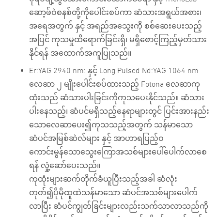
ဆော့ဖ်ဝဲစနစ်တို့ကိုပေါင်းစပ်ကာ ဆံသားအရွယ်အစား၊
အရေအတွက် နှင့် အရည်အသွေးကို စစ်ဆေးပေးသည့်
အပြင် ကုသမှုထိရောက်ခြင်းရှိ၊ မရှိစောင့်ကြည့်မှတ်သား
နိုင်ရန် အထောက်အကူပြုသည်။
Er:YAG 2940 nm: နှင့် Long Pulsed Nd:YAG 1064 nm
လေဆာ ၂ မျိုးပေါင်းစပ်ထားသည့် Fotona လေဆာကု
ထုံးသည် ဆံသားပါးခြင်းကိုကုသပေးနိုင်သည်။ ဆံသား
ပါးနေသည့်၊ ဆံပင်မရှိသည့်နေရာများတွင် ပြင်းအားနည်း
သောလေဆာပေး၍ကုသသည့်အတွက် သန်မာသော
ဆံပင်အမြစ်ဆဲလ်များ နှင့် အာဟာရပြည့်ဝ
ကောင်းမွန်သောသွေးကြောအသစ်များပေါ်ပေါက်လာစေ
ရန် လှုံ့ဆော်ပေးသည်။
ကုထုံးများဆက်တိုက်ခံယူပြီးသည့်အခါ ဆံလုံး
တုတ်၍ပိုမိုထူထဲသန်မာသော ဆံပင်အသစ်များပေါက်
လာပြီး ဆံပင်ကျွတ်ခြင်းများလည်းသက်သာလာသည်ကို