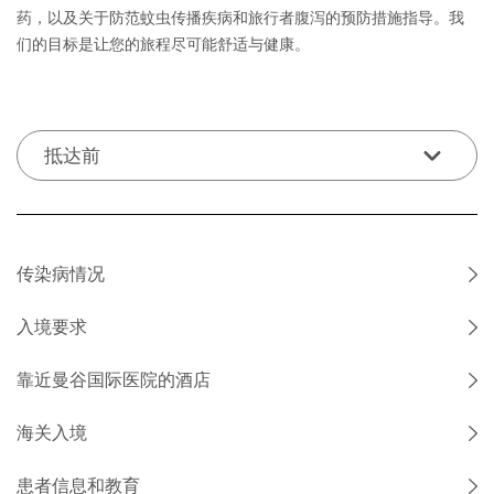
药，以及关于防范蚊虫传播疾病和旅行者腹泻的预防措施指导。我
们的目标是让您的旅程尽可能舒适与健康。
抵达前
传染病情况
入境要求
Respiratory Virus Season Resources
Influenza Viruses Spreading this Season and Update on JN.1
靠近曼谷国际医院的酒店
在确认您在康民国际医院的预约之前，您应该考虑泰国的入境要
Variant
— While COVID-19 continues to cause more
hospitalizations than influenza and respiratory syncytial virus
求。您可能需要接种疫苗或申请签证才能进入泰国。
海关入境
(RSV),
酒店住宿
right now, more people are going to
emergency departments to get
健康和疫苗接种
care
and being diagnosed with flu than COVID-19. With seasonal flu
患者信息和教育
与前往大多数其他国家的旅行一样，卫生局建议所有旅行者在旅