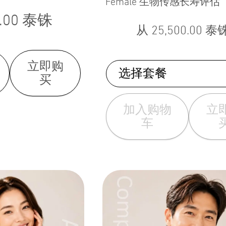
Female 生物传感长寿
.00
泰铢
从
25,500.00
泰
立即购
选择套餐
买
加入购物
立
车