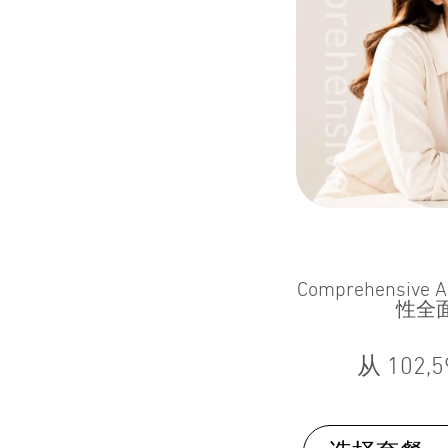
Comprehensive A
性全
从
102,5