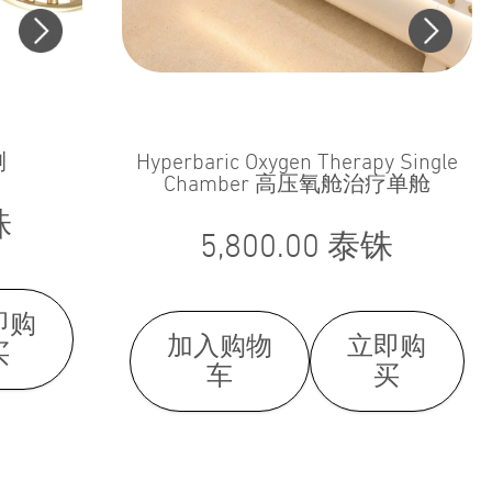
测
Hyperbaric Oxygen Therapy Single
Chamber 高压氧舱治疗单舱
铢
5,800.00
泰铢
即购
加入购物
立即购
买
车
买