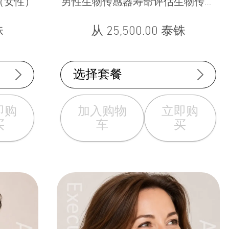
评估（女性）
男性生物传感器寿命评估生物传感
长寿评估（男性）
铢
从
25,500.00
泰铢
选择套餐
即购
加入购物
立即购
买
车
买