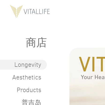
商店
Longevity
Aesthetics
Products
普吉岛