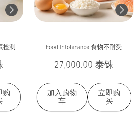
营养素检测
Food Intolerance 食物不耐受
铢
27,000.00
泰铢
即购
加入购物
立即购
买
车
买