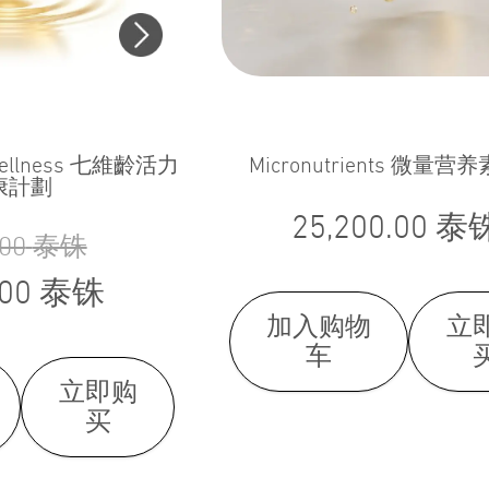
ess 七維齡活力
Micronutrients 微量
康計劃
25,200.00
泰
.00
泰铢
.00
泰铢
加入购物
立
车
立即购
买