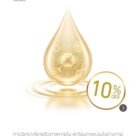
การวิเคราะห์อายุชีวภาพภายใน สะท้อนภาพรวมในร่างกาย